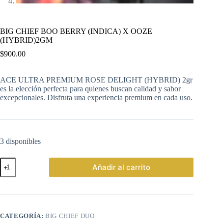
BIG CHIEF BOO BERRY (INDICA) X OOZE
(HYBRID)2GM
$
900.00
ACE ULTRA PREMIUM ROSE DELIGHT (HYBRID) 2gr
es la elección perfecta para quienes buscan calidad y sabor
excepcionales. Disfruta una experiencia premium en cada uso.
3 disponibles
BIG
Añadir al carrito
CHIEF
BOO
BERRY
(INDICA)
X
OOZE
CATEGORÍA:
BIG CHIEF DUO
(HYBRID)2GM