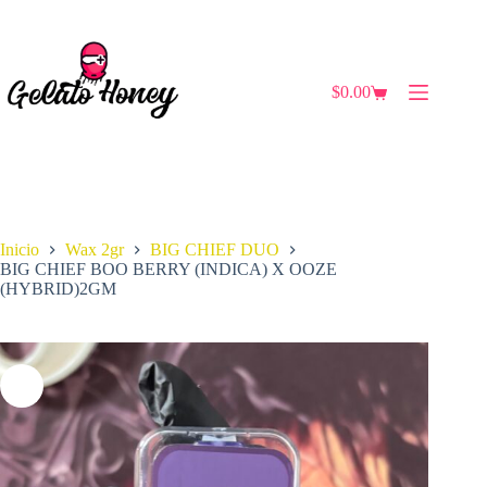
Saltar
al
contenido
$
0.00
Carro
de
compra
Inicio
Wax 2gr
BIG CHIEF DUO
BIG CHIEF BOO BERRY (INDICA) X OOZE
(HYBRID)2GM