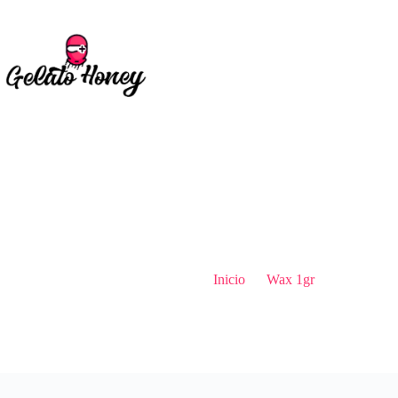
Saltar
al
contenido
SLUGGERS CART
Inicio
Wax 1gr
SLUGGE