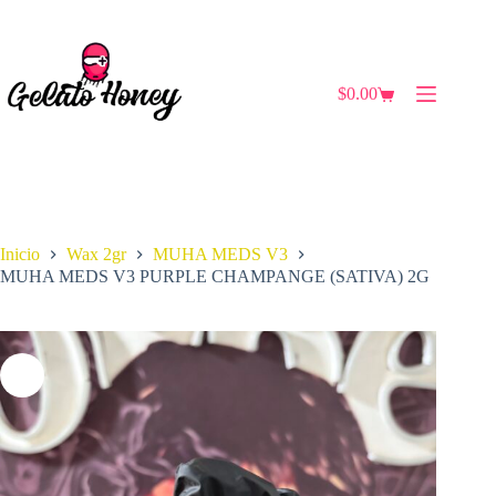
Saltar
al
contenido
$
0.00
Carro
de
compra
Inicio
Wax 2gr
MUHA MEDS V3
MUHA MEDS V3 PURPLE CHAMPANGE (SATIVA) 2G