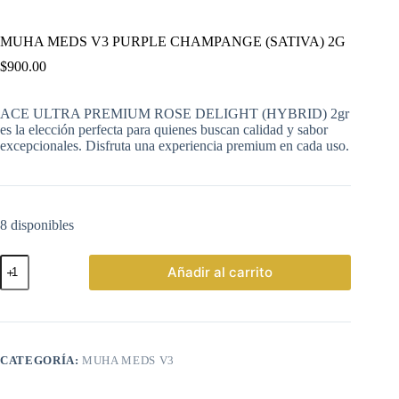
MUHA MEDS V3 PURPLE CHAMPANGE (SATIVA) 2G
$
900.00
ACE ULTRA PREMIUM ROSE DELIGHT (HYBRID) 2gr
es la elección perfecta para quienes buscan calidad y sabor
excepcionales. Disfruta una experiencia premium en cada uso.
8 disponibles
MUHA
Añadir al carrito
MEDS
V3
PURPLE
CHAMPANGE
(SATIVA)
2G
CATEGORÍA:
MUHA MEDS V3
cantidad