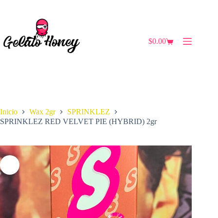
Saltar
al
contenido
$
0.00
Carro
de
compra
Inicio
Wax 2gr
SPRINKLEZ
SPRINKLEZ RED VELVET PIE (HYBRID) 2gr