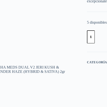
excepcionale
5 disponibles
MUHA
MEDS
DUAL
V2
JERI
KUSH
&
LAVANDER
CATEGORÍA
HAZE
(HYBRID
&
SATIVA)
2gr
cantidad