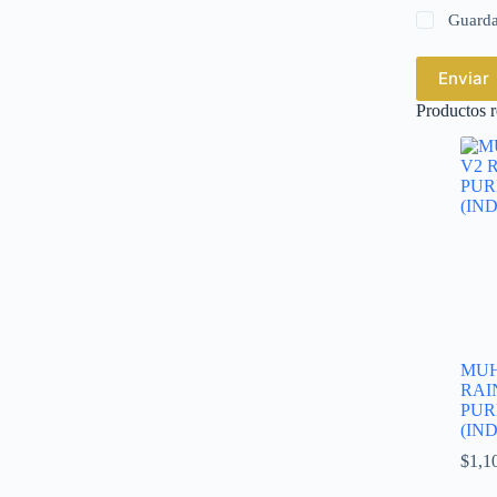
Guarda
Enviar
Productos r
MUH
RAI
PUR
(IND
$
1,1