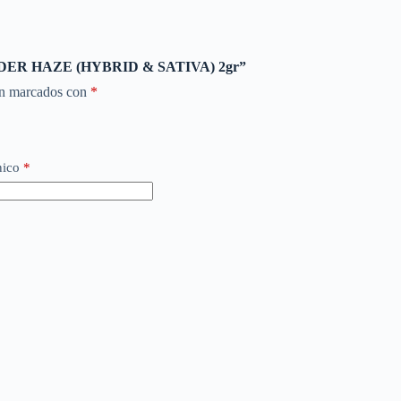
NDER HAZE (HYBRID & SATIVA) 2gr”
án marcados con
*
nico
*