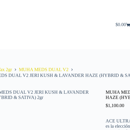
$
0.00
Carro
de
compra
ax 2gr
MUHA MEDS DUAL V2
S DUAL V2 JERI KUSH & LAVANDER HAZE (HYBRID & SAT
MUHA MED
HAZE (HYB
$
1,100.00
ACE ULTRA
es la elecció