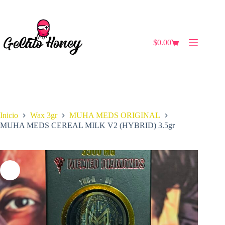
Saltar
al
contenido
$
0.00
Carro
de
compra
Inicio
Wax 3gr
MUHA MEDS ORIGINAL
MUHA MEDS CEREAL MILK V2 (HYBRID) 3.5gr