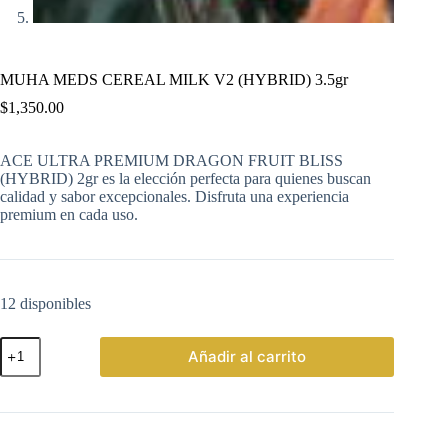
MUHA MEDS CEREAL MILK V2 (HYBRID) 3.5gr
$
1,350.00
ACE ULTRA PREMIUM DRAGON FRUIT BLISS
(HYBRID) 2gr es la elección perfecta para quienes buscan
calidad y sabor excepcionales. Disfruta una experiencia
premium en cada uso.
12 disponibles
MUHA
Añadir al carrito
MEDS
CEREAL
MILK
V2
(HYBRID)
3.5gr