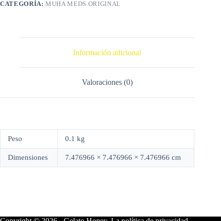
CATEGORÍA:
MUHA MEDS ORIGINAL
cantidad
Información adicional
Valoraciones (0)
Peso
0.1 kg
Dimensiones
7.476966 × 7.476966 × 7.476966 cm
Copyright © 2026 - Gelato Honey. La política de privacidad