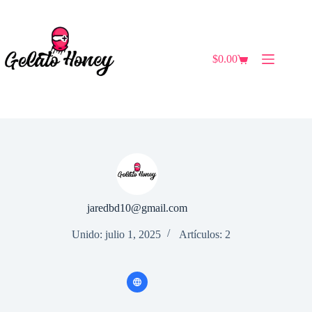
Saltar
al
contenido
$
0.00
Carro
de
compra
jaredbd10@gmail.com
Unido: julio 1, 2025
Artículos: 2